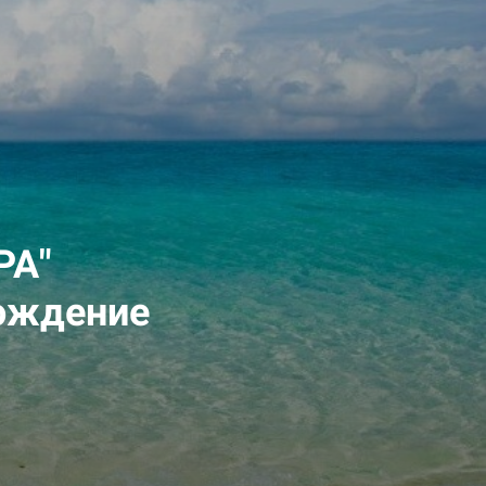
РА"
ождение